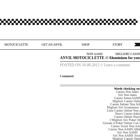
MOTOCICLETTE
GET AN ANVIL
SHOP
STORY
NON AAMS
MIGLIORI CASIN
ANVIL MOTOCICLETTE /// Aluminium for you
POSTED ON 19-09-2012 ///
Leave a comment
Commenti
/////////////////////////////////////////////////////////////////////////////////////
Worth checking ou
Casino Non Aams
Siti Non Aams
Casino Senza AAM
Migliori Casino Onli
Casino Italiani Non 
Migliori Siti Scommesse
Lista Casino Online No
Nuovi Casino Italia
Casino Online Nuov
I Migliori Siti Poker O
Giocare A Poker Online Con 
Casino Sicuri Non A
Casino Non AAMS Affid
Siti Non AAMS
Siti Non AAMS Sicu
Migliori Casinò Onli