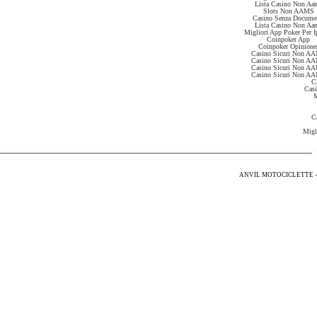
Lista Casino Non Aa
Slots Non AAMS
Casino Senza Docume
Lista Casino Non Aa
Migliori App Poker Per 
Coinpoker App
Coinpoker Opinione
Casino Sicuri Non A
Casino Sicuri Non A
Casino Sicuri Non A
Casino Sicuri Non A
C
Cas
M
C
Migl
ANVIL MOTOCICLETTE - all