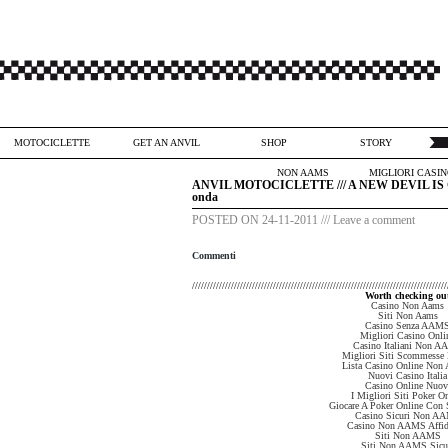
MOTOCICLETTE
GET AN ANVIL
SHOP
STORY
NON AAMS
MIGLIORI CASIN
ANVIL MOTOCICLETTE /// A NEW DEVIL IS CO
onda
POSTED ON 24-11-2011 ///
Leave a comment
Commenti
/////////////////////////////////////////////////////////////////////////////////////
Worth checking ou
Casino Non Aams
Siti Non Aams
Casino Senza AAM
Migliori Casino Onli
Casino Italiani Non 
Migliori Siti Scommesse
Lista Casino Online No
Nuovi Casino Italia
Casino Online Nuov
I Migliori Siti Poker O
Giocare A Poker Online Con 
Casino Sicuri Non A
Casino Non AAMS Affid
Siti Non AAMS
Siti Non AAMS Sicu